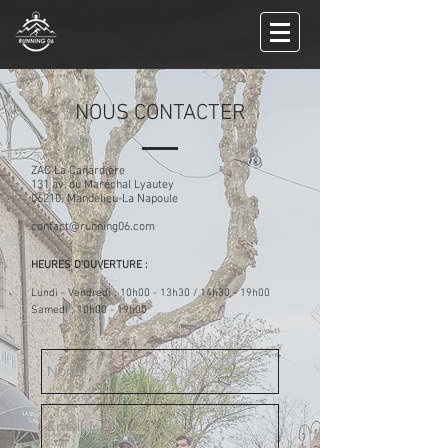
NOUS CONTACTER
ZAC La Canardière
131 av. du Maréchal Lyautey
06210, Mandelieu-La Napoule
contact@running06.com
HEURES D'OUVERTURE :
Lundi - Vendredi : 10h00 - 13h30 / 14h30 - 19h00
Samedi : 10h00 - 19h00